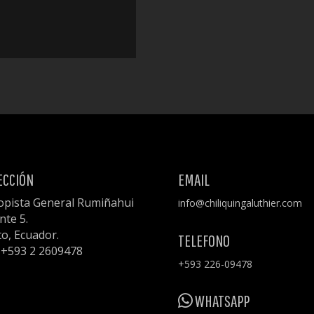
ECCIÓN
EMAIL
opista General Rumiñahui
info@chiliquingaluthier.com
nte 5.
to, Ecuador.
TELEFONO
: +593 2 2609478
+593 226-09478
WHATSAPP