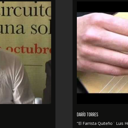
DARÍO TORRES
“El Farrista Quiteño¨ Luis